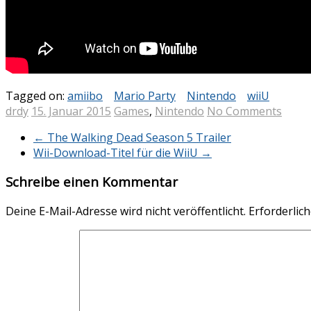
Tagged on:
amiibo
Mario Party
Nintendo
wiiU
drdy
15. Januar 2015
Games
,
Nintendo
No Comments
←
The Walking Dead Season 5 Trailer
Wii-Download-Titel für die WiiU
→
Schreibe einen Kommentar
Deine E-Mail-Adresse wird nicht veröffentlicht.
Erforderlich