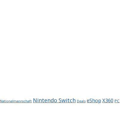
Nintendo Switch
X360
eShop
PC
Deals
Nationalmannschaft