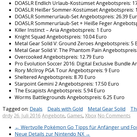
DOA5LR Endlich Urlaub-Kostümset Angebotspreis: 17
DOA5LR Heißer Sommer-Kostümset Angebotspreis: 1
DOA5LR Sommerurlaub-Set Angebotspreis: 26.39 Eu
DOA5LR Sommerurlaub-Set + Heiße Feger Angebotspr
Killer Instinct – Aria Angebotspreis: 1 Euro
Knight Squad Angebotspreis: 10.04 Euro
Metal Gear Solid V: Ground Zeroes Angebotspreis: 5 
Metal Gear Solid V: The Phantom Pain Angebotspreis:
Overcooked Angebotspreis: 12.79 Euro
Pro Evolution Soccer 2016: Digital Exclusive Bundle A
Rory McIlroy PGA Tour Angebotspreis: 9 Euro
Sheltered Angebotspreis: 8.70 Euro
Starpoint Gemini 2 Angebotspreis: 17.50 Euro
The Escapists Angebotspreis: 5.94 Euro
Worms Battlegrounds Angebotspreis: 6.25 Euro
Tagged on:
Deals
Deals with Gold
Metal Gear Solid
Th
drdy
26. Juli 2016
Angebote
,
Games
,
Xbox
No Comments
←
Wertvolle Pokémon Go Tipps für Anfänger und For
Neue Details zur Nintendo NX
→