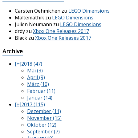
Carsten Oehmichen
zu
LEGO Dimensions
Maltemathik
zu
LEGO Dimensions
Julien Neumann
zu
LEGO Dimensions
drdy
zu
Xbox One Releases 2017
Black
zu
Xbox One Releases 2017
Archive
[+]
2018 (47)
Mai (3)
April (9)
März (10)
Februar (11)
Januar (14)
[+]
2017 (115)
Dezember (11)
November (15)
Oktober (12)
September (7)