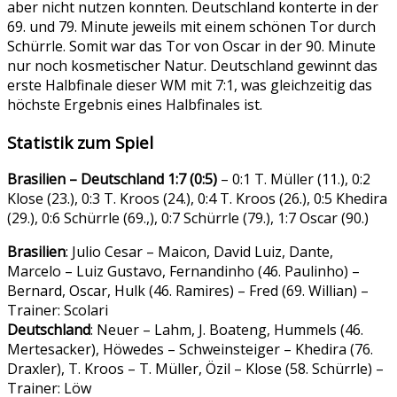
aber nicht nutzen konnten. Deutschland konterte in der
69. und 79. Minute jeweils mit einem schönen Tor durch
Schürrle. Somit war das Tor von Oscar in der 90. Minute
nur noch kosmetischer Natur. Deutschland gewinnt das
erste Halbfinale dieser WM mit 7:1, was gleichzeitig das
höchste Ergebnis eines Halbfinales ist.
Statistik zum Spiel
Brasilien – Deutschland 1:7 (0:5)
– 0:1 T. Müller (11.), 0:2
Klose (23.), 0:3 T. Kroos (24.), 0:4 T. Kroos (26.), 0:5 Khedira
(29.), 0:6 Schürrle (69.,), 0:7 Schürrle (79.), 1:7 Oscar (90.)
Brasilien
: Julio Cesar – Maicon, David Luiz, Dante,
Marcelo – Luiz Gustavo, Fernandinho (46. Paulinho) –
Bernard, Oscar, Hulk (46. Ramires) – Fred (69. Willian) –
Trainer: Scolari
Deutschland
: Neuer – Lahm, J. Boateng, Hummels (46.
Mertesacker), Höwedes – Schweinsteiger – Khedira (76.
Draxler), T. Kroos – T. Müller, Özil – Klose (58. Schürrle) –
Trainer: Löw