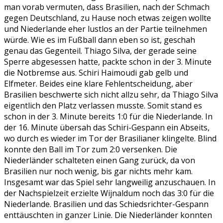
man vorab vermuten, dass Brasilien, nach der Schmach
gegen Deutschland, zu Hause noch etwas zeigen wollte
und Niederlande eher lustlos an der Partie teilnehmen
würde. Wie es im Fußball dann eben so ist, geschah
genau das Gegenteil. Thiago Silva, der gerade seine
Sperre abgesessen hatte, packte schon in der 3. Minute
die Notbremse aus. Schiri Haimoudi gab gelb und
Elfmeter. Beides eine klare Fehlentscheidung, aber
Brasilien beschwerte sich nicht allzu sehr, da Thiago Silva
eigentlich den Platz verlassen musste. Somit stand es
schon in der 3. Minute bereits 1:0 für die Niederlande. In
der 16. Minute übersah das Schiri-Gespann ein Abseits,
wo durch es wieder im Tor der Brasilianer klingelte. Blind
konnte den Ball im Tor zum 2:0 versenken. Die
Niederländer schalteten einen Gang zurück, da von
Brasilien nur noch wenig, bis gar nichts mehr kam.
Insgesamt war das Spiel sehr langweilig anzuschauen. In
der Nachspielzeit erzielte Wijnaldum noch das 3:0 für die
Niederlande. Brasilien und das Schiedsrichter-Gespann
enttäuschten in ganzer Linie. Die Niederländer konnten