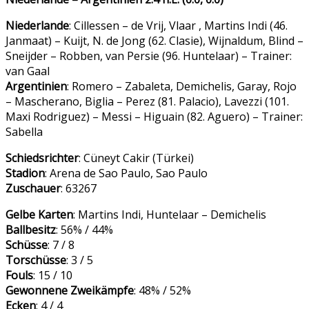
Niederlande
: Cillessen – de Vrij, Vlaar , Martins Indi (46.
Janmaat) – Kuijt, N. de Jong (62. Clasie), Wijnaldum, Blind –
Sneijder – Robben, van Persie (96. Huntelaar) – Trainer:
van Gaal
Argentinien
: Romero – Zabaleta, Demichelis, Garay, Rojo
– Mascherano, Biglia – Perez (81. Palacio), Lavezzi (101.
Maxi Rodriguez) – Messi – Higuain (82. Aguero) – Trainer:
Sabella
Schiedsrichter
: Cüneyt Cakir (Türkei)
Stadion
: Arena de Sao Paulo, Sao Paulo
Zuschauer
: 63267
Gelbe Karten
: Martins Indi, Huntelaar – Demichelis
Ballbesitz
: 56% / 44%
Schüsse
: 7 / 8
Torschüsse
: 3 / 5
Fouls
: 15 / 10
Gewonnene Zweikämpfe
: 48% / 52%
Ecken
: 4 / 4