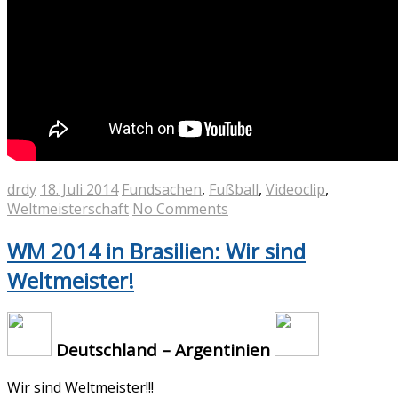
drdy
18. Juli 2014
Fundsachen
,
Fußball
,
Videoclip
,
Weltmeisterschaft
No Comments
WM 2014 in Brasilien: Wir sind
Weltmeister!
Deutschland – Argentinien
Wir sind Weltmeister!!!