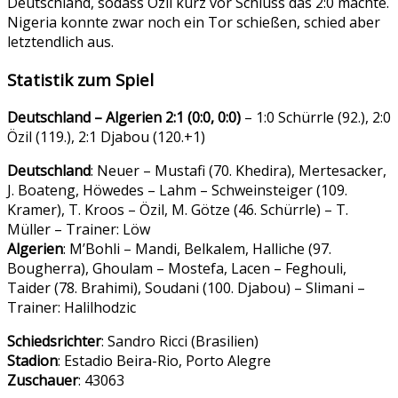
Deutschland, sodass Özil kurz vor Schluss das 2:0 machte.
Nigeria konnte zwar noch ein Tor schießen, schied aber
letztendlich aus.
Statistik zum Spiel
Deutschland – Algerien 2:1 (0:0, 0:0)
– 1:0 Schürrle (92.), 2:0
Özil (119.), 2:1 Djabou (120.+1)
Deutschland
: Neuer – Mustafi (70. Khedira), Mertesacker,
J. Boateng, Höwedes – Lahm – Schweinsteiger (109.
Kramer), T. Kroos – Özil, M. Götze (46. Schürrle) – T.
Müller – Trainer: Löw
Algerien
: M’Bohli – Mandi, Belkalem, Halliche (97.
Bougherra), Ghoulam – Mostefa, Lacen – Feghouli,
Taider (78. Brahimi), Soudani (100. Djabou) – Slimani –
Trainer: Halilhodzic
Schiedsrichter
: Sandro Ricci (Brasilien)
Stadion
: Estadio Beira-Rio, Porto Alegre
Zuschauer
: 43063