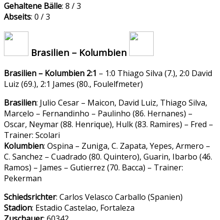
Gehaltene Bälle
: 8 / 3
Abseits
: 0 / 3
Brasilien – Kolumbien
Brasilien – Kolumbien 2:1
– 1:0 Thiago Silva (7.), 2:0 David
Luiz (69.), 2:1 James (80., Foulelfmeter)
Brasilien
: Julio Cesar – Maicon, David Luiz, Thiago Silva,
Marcelo – Fernandinho – Paulinho (86. Hernanes) –
Oscar, Neymar (88. Henrique), Hulk (83. Ramires) – Fred –
Trainer: Scolari
Kolumbien
: Ospina – Zuniga, C. Zapata, Yepes, Armero –
C. Sanchez – Cuadrado (80. Quintero), Guarin, Ibarbo (46.
Ramos) – James – Gutierrez (70. Bacca) – Trainer:
Pekerman
Schiedsrichter
: Carlos Velasco Carballo (Spanien)
Stadion
: Estadio Castelao, Fortaleza
Zuschauer
: 60342