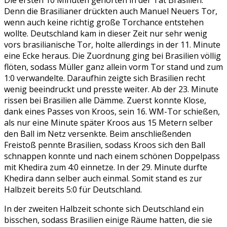
Die ersten 10 Minuten gehörten in der Tat Brasilien.
Denn die Brasilianer drückten auch Manuel Neuers Tor,
wenn auch keine richtig große Torchance entstehen
wollte. Deutschland kam in dieser Zeit nur sehr wenig
vors brasilianische Tor, holte allerdings in der 11. Minute
eine Ecke heraus. Die Zuordnung ging bei Brasilien völlig
flöten, sodass Müller ganz allein vorm Tor stand und zum
1:0 verwandelte. Daraufhin zeigte sich Brasilien recht
wenig beeindruckt und presste weiter. Ab der 23. Minute
rissen bei Brasilien alle Dämme. Zuerst konnte Klose,
dank eines Passes von Kroos, sein 16. WM-Tor schießen,
als nur eine Minute später Kroos aus 15 Metern selber
den Ball im Netz versenkte. Beim anschließenden
Freistoß pennte Brasilien, sodass Kroos sich den Ball
schnappen konnte und nach einem schönen Doppelpass
mit Khedira zum 4:0 einnetze. In der 29. Minute durfte
Khedira dann selber auch einmal. Somit stand es zur
Halbzeit bereits 5:0 für Deutschland.
In der zweiten Halbzeit schonte sich Deutschland ein
bisschen, sodass Brasilien einige Räume hatten, die sie