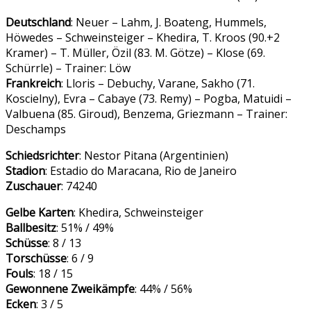
Deutschland
: Neuer – Lahm, J. Boateng, Hummels,
Höwedes – Schweinsteiger – Khedira, T. Kroos (90.+2
Kramer) – T. Müller, Özil (83. M. Götze) – Klose (69.
Schürrle) – Trainer: Löw
Frankreich
: Lloris – Debuchy, Varane, Sakho (71.
Koscielny), Evra – Cabaye (73. Remy) – Pogba, Matuidi –
Valbuena (85. Giroud), Benzema, Griezmann – Trainer:
Deschamps
Schiedsrichter
: Nestor Pitana (Argentinien)
Stadion
: Estadio do Maracana, Rio de Janeiro
Zuschauer
: 74240
Gelbe Karten
: Khedira, Schweinsteiger
Ballbesitz
: 51% / 49%
Schüsse
: 8 / 13
Torschüsse
: 6 / 9
Fouls
: 18 / 15
Gewonnene Zweikämpfe
: 44% / 56%
Ecken
: 3 / 5