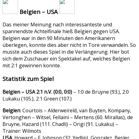
Belgien – USA
Das meiner Meinung nach interessanteste und
spannendste Achtelfinale hieß Belgien gegen USA.
Belgien war in den 90 Minuten den Amerikanern
überlegen, konnte dies aber nicht in Tore verwandeln. So
musste auch dieses Spiel in die Verlängerung. Hier bot
sich dem Zuschauer ein Spektakel auf, welches Belgien
mit 2:1 gewinnen konnte.
Statistik zum Spiel
Belgien – USA 2:1 n.V. (0:0, 0:0)
– 1:0 de Bruyne (93.), 2:0
Lukaku (105.), 2:1 Green (107.)
Belgien
: Courtois – Alderweireld, van Buyten, Kompany,
Vertonghen – Witsel, Fellaini – Mertens (60. Mirallas), de
Bruyne, Hazard (111. Chadli) – Origi (91. Lukaku) –
Trainer: Wilmots
USA
: Howard – F. Johnson (32. Yedlin), Gonzalez, Besler,