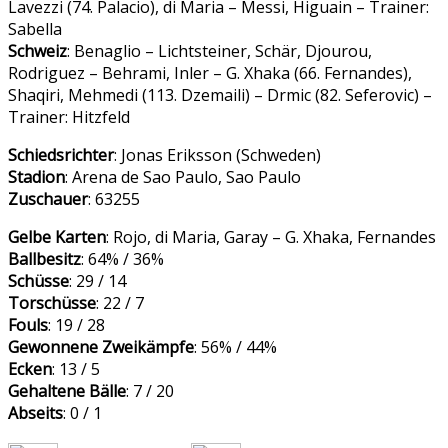
Lavezzi (74. Palacio), di Maria – Messi, Higuain – Trainer:
Sabella
Schweiz
: Benaglio – Lichtsteiner, Schär, Djourou,
Rodriguez – Behrami, Inler – G. Xhaka (66. Fernandes),
Shaqiri, Mehmedi (113. Dzemaili) – Drmic (82. Seferovic) –
Trainer: Hitzfeld
Schiedsrichter
: Jonas Eriksson (Schweden)
Stadion
: Arena de Sao Paulo, Sao Paulo
Zuschauer
: 63255
Gelbe Karten
: Rojo, di Maria, Garay – G. Xhaka, Fernandes
Ballbesitz
: 64% / 36%
Schüsse
: 29 / 14
Torschüsse
: 22 / 7
Fouls
: 19 / 28
Gewonnene Zweikämpfe
: 56% / 44%
Ecken
: 13 / 5
Gehaltene Bälle
: 7 / 20
Abseits
: 0 / 1