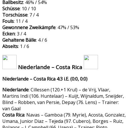
Ballbesitz
: 46% / 54%
Schüsse
: 10 / 10
Torschüsse
: 7 / 4
Fouls
: 11 / 4
Gewonnene Zweikämpfe
: 47% / 53%
Ecken
: 3 / 4
Gehaltene Bälle
: 4 / 6
Abseits
: 1 / 6
Niederlande – Costa Rica
Niederlande – Costa Rica 4:3 i.E. (0:0, 0:0)
Niederlande
: Cillessen (120.+1 Krul) – de Vrij, Vlaar,
Martins Indi (106. Huntelaar) – Kuijt, Wijnaldum, Sneijder,
Blind – Robben, van Persie, Depay (76. Lens) – Trainer:
van Gaal
Costa Rica
: Navas – Gamboa (79. Myrie), Acosta, Gonzalez,
Umana, Junior Diaz – Tejeda (97. Cubero), Borges – Ruiz,
Bolanos – J. Campbell (66. Urena) – Trainer: Pinto