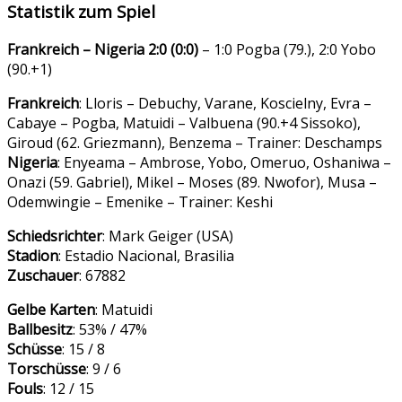
Statistik zum Spiel
Frankreich – Nigeria 2:0 (0:0)
– 1:0 Pogba (79.), 2:0 Yobo
(90.+1)
Frankreich
: Lloris – Debuchy, Varane, Koscielny, Evra –
Cabaye – Pogba, Matuidi – Valbuena (90.+4 Sissoko),
Giroud (62. Griezmann), Benzema – Trainer: Deschamps
Nigeria
: Enyeama – Ambrose, Yobo, Omeruo, Oshaniwa –
Onazi (59. Gabriel), Mikel – Moses (89. Nwofor), Musa –
Odemwingie – Emenike – Trainer: Keshi
Schiedsrichter
: Mark Geiger (USA)
Stadion
: Estadio Nacional, Brasilia
Zuschauer
: 67882
Gelbe Karten
: Matuidi
Ballbesitz
: 53% / 47%
Schüsse
: 15 / 8
Torschüsse
: 9 / 6
Fouls
: 12 / 15